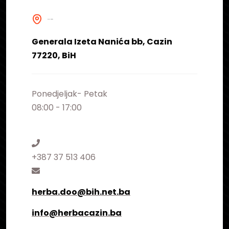
NAŠA ADRESA
Generala Izeta Nanića bb, Cazin
77220, BiH
Ponedjeljak- Petak
08:00 - 17:00
+387 37 513 406
herba.doo@bih.net.ba
info@herbacazin.ba