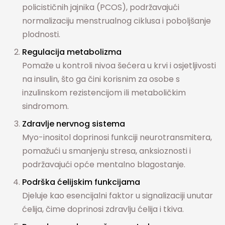
policističnih jajnika (PCOS), podržavajući
normalizaciju menstrualnog ciklusa i poboljšanje
plodnosti.
Regulacija metabolizma
Pomaže u kontroli nivoa šećera u krvi i osjetljivosti
na insulin, što ga čini korisnim za osobe s
inzulinskom rezistencijom ili metaboličkim
sindromom.
Zdravlje nervnog sistema
Myo-inositol doprinosi funkciji neurotransmitera,
pomažući u smanjenju stresa, anksioznosti i
podržavajući opće mentalno blagostanje.
Podrška ćelijskim funkcijama
Djeluje kao esencijalni faktor u signalizaciji unutar
ćelija, čime doprinosi zdravlju ćelija i tkiva.