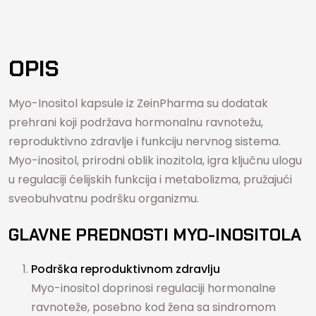
OPIS
Myo-Inositol kapsule iz ZeinPharma su dodatak
prehrani koji podržava hormonalnu ravnotežu,
reproduktivno zdravlje i funkciju nervnog sistema.
Myo-inositol, prirodni oblik inozitola, igra ključnu ulogu
u regulaciji ćelijskih funkcija i metabolizma, pružajući
sveobuhvatnu podršku organizmu.
GLAVNE PREDNOSTI MYO-INOSITOLA
Podrška reproduktivnom zdravlju
Myo-inositol doprinosi regulaciji hormonalne
ravnoteže, posebno kod žena sa sindromom