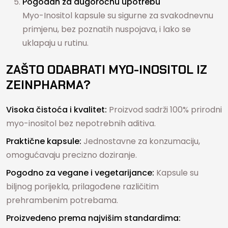
Pogodan za dugoročnu upotrebu
Myo-Inositol kapsule su sigurne za svakodnevnu
primjenu, bez poznatih nuspojava, i lako se
uklapaju u rutinu.
ZAŠTO ODABRATI MYO-INOSITOL IZ
ZEINPHARMA?
Visoka čistoća i kvalitet:
Proizvod sadrži 100% prirodni
myo-inositol bez nepotrebnih aditiva.
Praktične kapsule:
Jednostavne za konzumaciju,
omogućavaju precizno doziranje.
Pogodno za vegane i vegetarijance:
Kapsule su
biljnog porijekla, prilagođene različitim
prehrambenim potrebama.
Proizvedeno prema najvišim standardima: