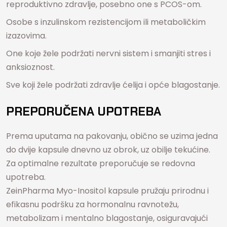
reproduktivno zdravlje, posebno one s PCOS-om.
Osobe s inzulinskom rezistencijom ili metaboličkim
izazovima.
One koje žele podržati nervni sistem i smanjiti stres i
anksioznost.
Sve koji žele podržati zdravlje ćelija i opće blagostanje.
PREPORUČENA UPOTREBA
Prema uputama na pakovanju, obično se uzima jedna
do dvije kapsule dnevno uz obrok, uz obilje tekućine.
Za optimalne rezultate preporučuje se redovna
upotreba.
ZeinPharma Myo-Inositol kapsule pružaju prirodnu i
efikasnu podršku za hormonalnu ravnotežu,
metabolizam i mentalno blagostanje, osiguravajući