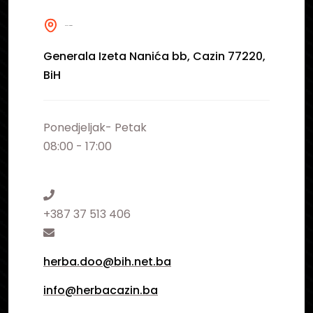
NAŠA ADRESA
Generala Izeta Nanića bb, Cazin 77220,
BiH
Ponedjeljak- Petak
08:00 - 17:00
+387 37 513 406
herba.doo@bih.net.ba
info@herbacazin.ba