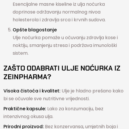
Esencijalne masne kiseline iz ulja noćurka
doprinose održavanju normalnog nivoa
holesterola i zdravlja srca i krvnih sudova.
Opšte blagostanje
Ulje noćurka pomaže u očuvanju zdravlja kose i
noktiju, smanjenju stresa i podržava imunološki
sistem.
ZAŠTO ODABRATI ULJE NOĆURKA IZ
ZEINPHARMA?
Visoka čistoća i kvalitet:
Ulje je hladno prešano kako
bi se očuvale sve nutritivne vrijednosti.
Praktične kapsule:
Lako za konzumaciju, bez
intenzivnog okusa ulja.
Prirodni proizvod:
Bez konzervansa, umjetnih boja i